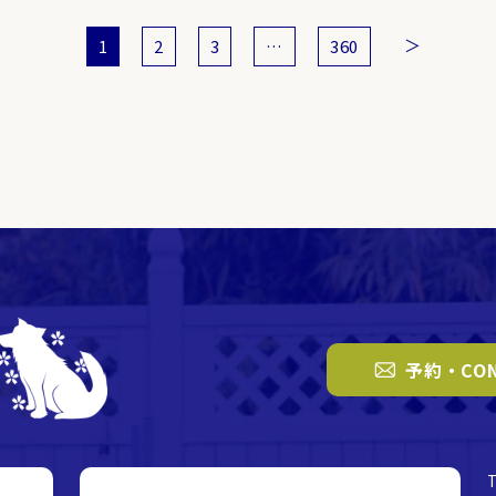
＞
1
2
3
…
360
予約・CON