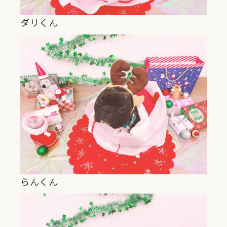
ダリくん
らんくん