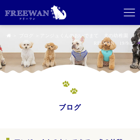
＞
ブログ
＞アンジュくんのおいでまて 犬の幼稚園 F
REEWAN 19/9/27
ブログ